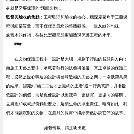
身就是需要保護的“活態文物”。
監督與驗收的焦點
：工程監理和驗收的核心，應深度聚焦于工藝過
程與細部質量，而不僅僅是最終的整體觀感。一道灰縫的勾抹、一
處舊木的修補，往往比宏觀形態更能體現保護工程的水平。
###
在文物保護工程中，設計是大腦，規劃了行動的智慧與方向；
而施工工藝是雙手，承載著執行的技藝與溫度。真正卓越的保護工
程，必然是匠心獨運的設計與登峰造極的工藝之間，一場默契共舞
的結果。認識到“施工工藝才是最終的王者”這一行業真諦，并非貶
低設計的價值，而是促使設計以更謙卑、更務實、更協同的姿態，
去擁抱和成就那份觸碰歷史、延續生命的厚重責任。唯有如此，我
們才能讓沉默的文物，在歲月的長河中繼續安然訴說它們的故事。
如若轉載，請注明出處：