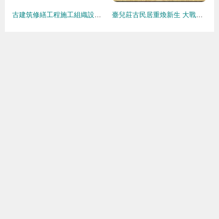
古建筑修繕工程施工組織設計與文物保護工程設計協同實施策略
臺兒莊古民居重煥新生 大戰舊址搶險加固工程圓滿完成