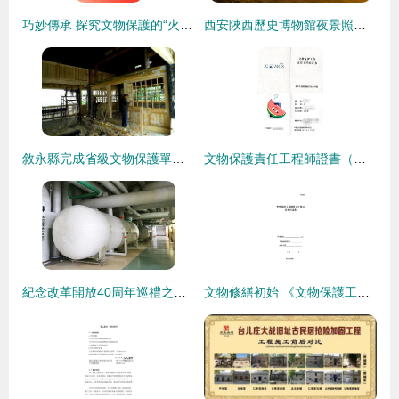
巧妙傳承 探究文物保護的“火眼金睛”
西安陜西歷史博物館夜景照明工程——2019神燈獎申報工程
敘永縣完成省級文物保護單位松坡樓搶救維修工程探訪記
文物保護責任工程師證書（工程設計方向）遺失補辦全流程指南
紀念改革開放40周年巡禮之三 東鍋智造——多元化發展的創新答卷
文物修繕初始 《文物保護工程勘察設計單位資質申請表》與設計準則解析