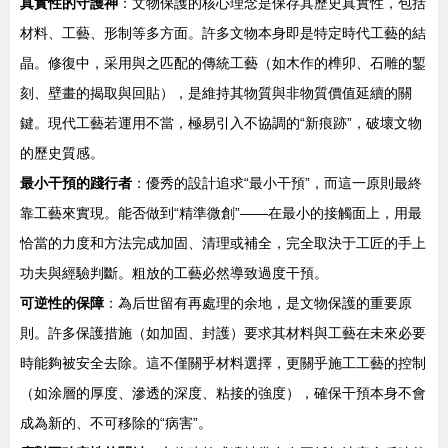
真實性的守護神
：文物保護的核心理念是保存其歷史真實性，包括
材料、工藝、形制等多方面。許多文物本身即是特定時代工藝的結
晶。修復中，采用與之匹配的傳統工藝（如木作的榫卯、石雕的鏨
刻、壁畫的揭取與回貼），是維持其物質與非物質價值延續的關
鍵。現代工藝若運用不當，極易引入不協調的“新痕跡”，破壞文物
的歷史質感。
最小干預的踐行者
：優秀的設計追求“最小干預”，而這一原則最終
靠工藝來實現。能否做到“精準微創”——在最小的接觸面上，用最
恰當的力度和方法完成加固、清理或補全，完全取決于工匠的手上
功夫與經驗判斷。粗放的工藝必然導致過度干預。
可逆性的保障
：為后世留有再處理的余地，是文物保護的重要原
則。許多保護措施（如加固、封護）要求其材料與工藝在未來必要
時能夠被安全去除。這不僅關乎材料選擇，更關乎施工工藝的控制
（如涂層的厚度、滲透的深度、粘接的強度），確保干預本身不會
成為新的、不可移除的“病害”。