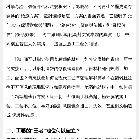
科學考證、價值評估和法規框架下，為脆弱、不可再生的歷史遺存
開具的“治療方案”。設計圖紙是這一方案的書面表達，它指明了“治
什么”（保護對象與問題）、“為何治”（價值與依據）和“目標何
在”（保護效果）。將二維圖紙轉化為對文物本體的真實干預，中
間橫亙著巨大的鴻溝——這就是施工工藝的領域。
設計師可以指定使用某種傳統材料（如特定產地的青磚、原生
的灰漿），可以繪制復雜的修復構造節點，但材料如何甄選、加
工、配伍？傳統技藝如何被現代工匠準確理解和傳承？在復雜且往
往不可預見的現場狀況（如隱蔽的病害、脆弱的結構）中，如何靈
活而精準地執行方案？這一切，都依賴于極高超、極細膩的施工工
藝。工藝不到位，再好的設計意圖也會扭曲、失效，甚至對文物造
成“保護性破壞”。
二、工藝的“王者”地位何以確立？