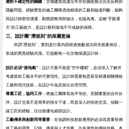
應對不確定性的關鍵
：文物建筑或遺址常存在圖紙無法完全反映的
隱蔽問題。經驗豐富的施工團隊憑借精湛的工藝和臨場判斷，能夠
與設計師密切溝通，動態調整局部做法，化險為夷。這種“手眼通
天”的工藝能力，是設計順利落地不可或缺的保障。
三、設計圈“潛規則”的深層意涵
所謂“潛規則”，實則是行業內部經過無數成功與失敗案例后，
形成的寶貴經驗共識。它提醒每一位文物保護設計師：
設計必須“接地氣”
：設計方案不能是“空中樓閣”，必須深入了解并
考慮當前工藝水平的可實現性。設計師需要熟悉甚至精通相關傳統
工藝和現代技術，在設計中為其留出合理空間。
尊重工匠，協同工作
：將施工團隊視為平等的、至關重要的合作伙
伴。設計交底不是簡單的指令下達，而是深入的技術交流。傾聽一
線工匠的經驗，往往能優化細節設計。
工藝傳承與創新同等重要
：在強調科技創新應用的必須高度重視傳
統工藝的調查、記錄、傳承與人才培養。許多瀕危的傳統技藝，本