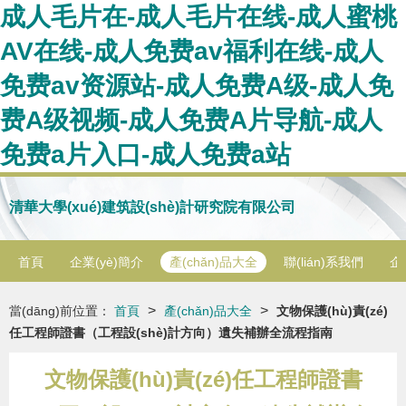
成人毛片在-成人毛片在线-成人蜜桃
AV在线-成人免费av福利在线-成人
免费av资源站-成人免费A级-成人免
费A级视频-成人免费A片导航-成人
免费a片入口-成人免费a站
清華大學(xué)建筑設(shè)計研究院有限公司
首頁
企業(yè)簡介
產(chǎn)品大全
聯(lián)系我們
企
>
>
當(dāng)前位置：
首頁
產(chǎn)品大全
文物保護(hù)責(zé)
任工程師證書（工程設(shè)計方向）遺失補辦全流程指南
文物保護(hù)責(zé)任工程師證書