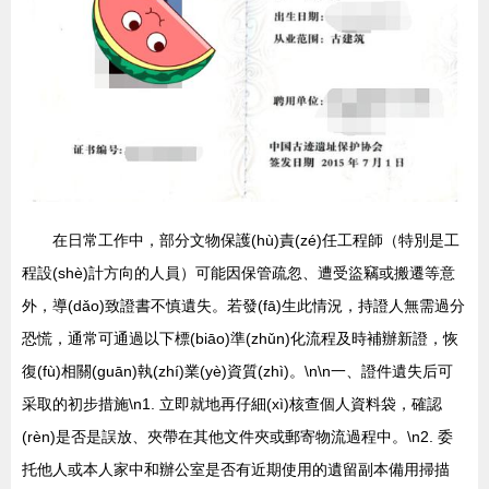
在日常工作中，部分文物保護(hù)責(zé)任工程師（特別是工
程設(shè)計方向的人員）可能因保管疏忽、遭受盜竊或搬遷等意
外，導(dǎo)致證書不慎遺失。若發(fā)生此情況，持證人無需過分
恐慌，通常可通過以下標(biāo)準(zhǔn)化流程及時補辦新證，恢
復(fù)相關(guān)執(zhí)業(yè)資質(zhì)。\n\n一、證件遺失后可
采取的初步措施\n1. 立即就地再仔細(xì)核查個人資料袋，確認
(rèn)是否是誤放、夾帶在其他文件夾或郵寄物流過程中。\n2. 委
托他人或本人家中和辦公室是否有近期使用的遺留副本備用掃描