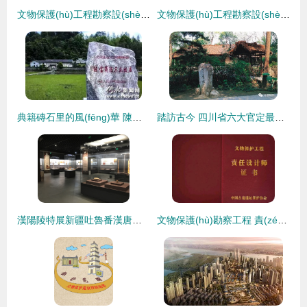
文物保護(hù)工程勘察設(shè)計乙級資質(zhì)申報要點解析
文物保護(hù)工程勘察設(shè)計單位資質(zhì)申請表填報指引
典籍磚石里的風(fēng)華 陳寶箴故居修繕啟航的深思
踏訪古今 四川省六大官定最美自駕游線路，縱覽文化遺產(chǎn)瑰寶
漢陽陵特展新疆吐魯番漢唐文物 守護(hù)絲路瑰寶的工程設(shè)計智慧
文物保護(hù)勘察工程 責(zé)任工程師與設(shè)計師的資源缺口有多大？