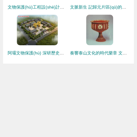
文物保護(hù)工程設(shè)計方法詳解 重溫文物保護(hù)法核心原則
文脈新生 記歸元片區(qū)的保護(hù)式開發(fā)與文物保護(hù)工程勘察實踐
阿壩文物保護(hù) 深研歷史工程勘察，力促設(shè)計施工專業(yè)保護(hù)
奏響泰山文化的時代樂章 文物保護(hù)工程勘察的價值與實踐