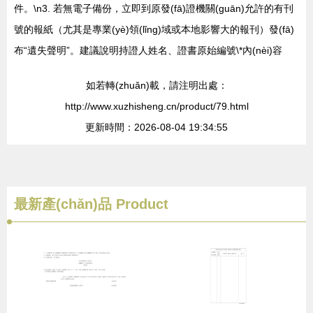
件。\n3. 若無電子備份，立即到原發(fā)證機關(guān)允許的有刊
號的報紙（尤其是專業(yè)領(lǐng)域或本地影響大的報刊）發(fā)
布“遺失聲明”。建議說明持證人姓名、證書原始編號\*內(nèi)容
如若轉(zhuǎn)載，請注明出處：
http://www.xuzhisheng.cn/product/79.html
更新時間：2026-08-04 19:34:55
最新產(chǎn)品
Product